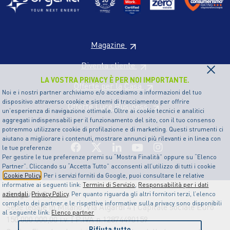
Magazine
×
Diventa cliente
LA VOSTRA PRIVACY È PER NOI IMPORTANTE.
Offerte per la Casa
Noi e i nostri partner archiviamo e/o accediamo a informazioni del tuo
dispositivo attraverso cookie e sistemi di tracciamento per offrire
Offerte Luce Business
un’esperienza di navigazione ottimale. Oltre ai cookie tecnici e analitici
aggregati indispensabili per il funzionamento del sito, con il tuo consenso
potremmo utilizzare cookie di profilazione e di marketing. Questi strumenti ci
aiutano a migliorare i contenuti, mostrare annunci più rilevanti e in linea con
le tue preferenze
Per gestire le tue preferenze premi su “Mostra Finalità” oppure su “Elenco
Partner”. Cliccando su “Accetta Tutto” acconsenti all’utilizzo di tutti i cookie
Cookie Policy
. Per i servizi forniti da Google, puoi consultare le relative
informative ai seguenti link:
Termini di Servizio
,
Responsabilità per i dati
Sorgenia S.p.A
aziendali
,
Privacy Policy
. Per quanto riguarda gli altri fornitori terzi, l’elenco
completo dei partner e le rispettive informative sulla privacy sono disponibili
Sede legale in Milano, Via Algardi 4 | Capitale sociale Euro
al seguente link:
Elenco partner
150.000.000,00 i.v. | P.IVA n.12874490159
Rifiuta tutto