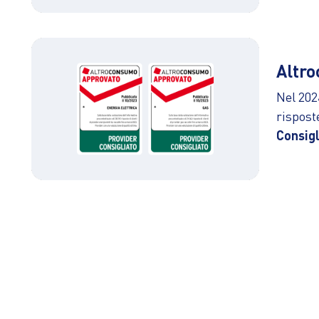
Altr
Nel 202
rispost
Consigl