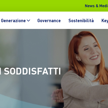
News & Medi
Generazione
Governance
Sostenibilità
Key
I SODDISFATTI