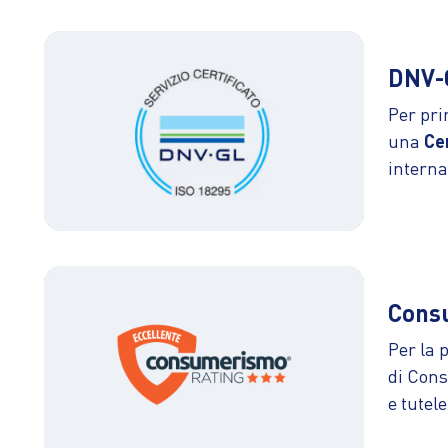
DNV-
Per pri
una
Cer
interna
Cons
Per la 
di Cons
e tutele