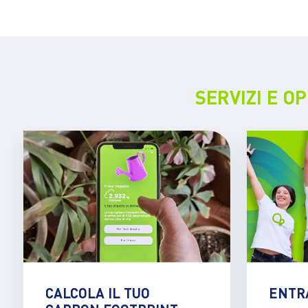
SERVIZI E O
CALCOLA IL TUO
ENTR