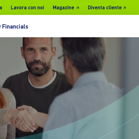
a
Lavora con noi
Magazine
Diventa cliente
 Financials