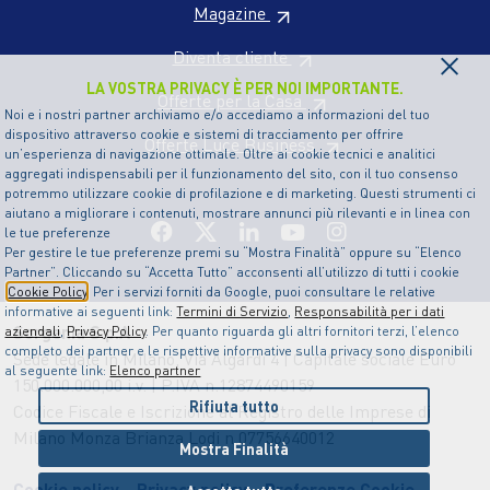
Magazine
×
Diventa cliente
LA VOSTRA PRIVACY È PER NOI IMPORTANTE.
Offerte per la Casa
Noi e i nostri partner archiviamo e/o accediamo a informazioni del tuo
dispositivo attraverso cookie e sistemi di tracciamento per offrire
Offerte Luce Business
un’esperienza di navigazione ottimale. Oltre ai cookie tecnici e analitici
aggregati indispensabili per il funzionamento del sito, con il tuo consenso
potremmo utilizzare cookie di profilazione e di marketing. Questi strumenti ci
aiutano a migliorare i contenuti, mostrare annunci più rilevanti e in linea con
le tue preferenze
Per gestire le tue preferenze premi su “Mostra Finalità” oppure su “Elenco
Partner”. Cliccando su “Accetta Tutto” acconsenti all’utilizzo di tutti i cookie
Cookie Policy
. Per i servizi forniti da Google, puoi consultare le relative
informative ai seguenti link:
Termini di Servizio
,
Responsabilità per i dati
Sorgenia S.p.A
aziendali
,
Privacy Policy
. Per quanto riguarda gli altri fornitori terzi, l’elenco
completo dei partner e le rispettive informative sulla privacy sono disponibili
Sede legale in Milano, Via Algardi 4 | Capitale sociale Euro
al seguente link:
Elenco partner
150.000.000,00 i.v. | P.IVA n.12874490159
Rifiuta tutto
Codice Fiscale e Iscrizione al Registro delle Imprese di
Milano Monza Brianza Lodi n.07756640012
Mostra Finalità
Cookie policy
Privacy policy
Preferenze Cookie