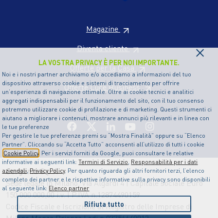
Magazine
×
Diventa cliente
LA VOSTRA PRIVACY È PER NOI IMPORTANTE.
Offerte per la Casa
Noi e i nostri partner archiviamo e/o accediamo a informazioni del tuo
dispositivo attraverso cookie e sistemi di tracciamento per offrire
Offerte Luce Business
un’esperienza di navigazione ottimale. Oltre ai cookie tecnici e analitici
aggregati indispensabili per il funzionamento del sito, con il tuo consenso
potremmo utilizzare cookie di profilazione e di marketing. Questi strumenti ci
aiutano a migliorare i contenuti, mostrare annunci più rilevanti e in linea con
le tue preferenze
Per gestire le tue preferenze premi su “Mostra Finalità” oppure su “Elenco
Partner”. Cliccando su “Accetta Tutto” acconsenti all’utilizzo di tutti i cookie
Cookie Policy
. Per i servizi forniti da Google, puoi consultare le relative
informative ai seguenti link:
Termini di Servizio
,
Responsabilità per i dati
Sorgenia S.p.A
aziendali
,
Privacy Policy
. Per quanto riguarda gli altri fornitori terzi, l’elenco
completo dei partner e le rispettive informative sulla privacy sono disponibili
Sede legale in Milano, Via Algardi 4 | Capitale sociale Euro
al seguente link:
Elenco partner
150.000.000,00 i.v. | P.IVA n.12874490159
Rifiuta tutto
Codice Fiscale e Iscrizione al Registro delle Imprese di
Milano Monza Brianza Lodi n.07756640012