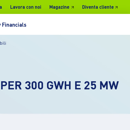
a
Lavora con noi
Magazine
Diventa cliente
 Financials
ili
PER 300 GWH E 25 MW