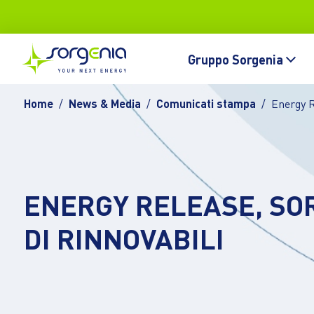
Vai al contenuto principale
Topbar
Main navigation
Gruppo Sorgenia
Home
News & Media
Comunicati stampa
Energy R
ENERGY RELEASE, SO
DI RINNOVABILI