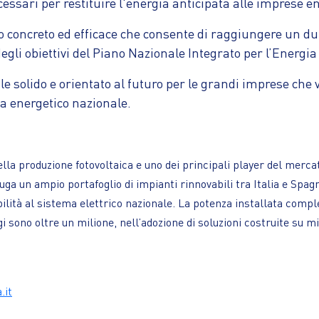
cessari per restituire l'energia anticipata alle imprese e
oncreto ed efficace che consente di raggiungere un dupli
gli obiettivi del Piano Nazionale Integrato per l’Energia 
 solido e orientato al futuro per le grandi imprese che v
ma energetico nazionale.
lla produzione fotovoltaica e uno dei principali player del mercat
ga un ampio portafoglio di impianti rinnovabili tra Italia e Spag
lità al sistema elettrico nazionale. La potenza installata comple
gi sono oltre un milione, nell’adozione di soluzioni costruite su
.it