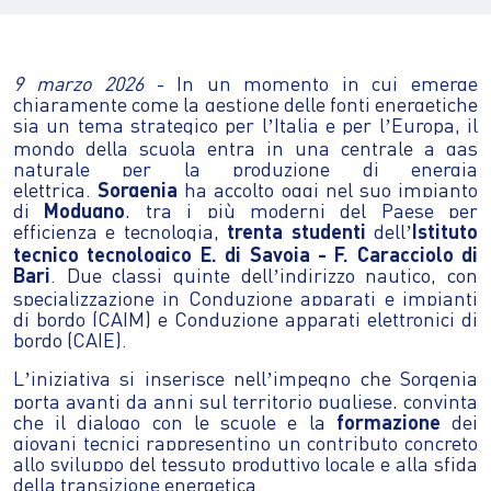
9 marzo 2026
-
In un momento in cui emerge
chiaramente come la gestione delle fonti energetiche
sia un tema strategico per l
Italia e per l
Europa, il
’
’
mondo della scuola entra in una centrale a gas
naturale per la produzione di energia
elettrica.
Sorgenia
ha accolto oggi nel suo impianto
di
Modugno
, tra i più moderni del Paese per
efficienza e tecnologia,
trenta studenti
dell
Istituto
’
tecnico tecnologico E. di Savoia - F. Caracciolo di
Bari
. Due classi quinte dell
indirizzo nautico, con
’
specializzazione in Conduzione apparati e impianti
di bordo (CAIM) e Conduzione apparati elettronici di
bordo (CAIE).
L
iniziativa si inserisce nell
impegno che Sorgenia
’
’
porta avanti da anni sul territorio pugliese, convinta
che il dialogo con le scuole e la
formazione
dei
giovani tecnici rappresentino un contributo concreto
allo sviluppo del tessuto produttivo locale e alla sfida
della transizione energetica.