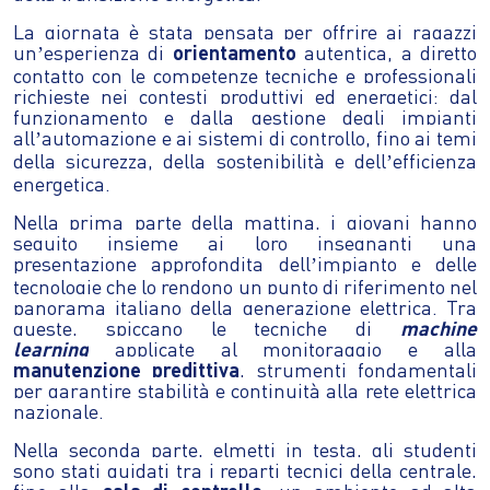
La giornata è stata pensata per offrire ai ragazzi
un
esperienza di
orientamento
autentica, a diretto
’
contatto con le competenze tecniche e professionali
richieste nei contesti produttivi ed energetici: dal
funzionamento e dalla gestione degli impianti
all
automazione e ai sistemi di controllo, fino ai temi
’
della sicurezza, della sostenibilità e dell
efficienza
’
energetica.
Nella prima parte della mattina, i giovani hanno
seguito insieme ai loro insegnanti una
presentazione approfondita dell
impianto e delle
’
tecnologie che lo rendono un punto di riferimento nel
panorama italiano della generazione elettrica. Tra
queste, spiccano le tecniche di
machine
learning
applicate al monitoraggio e alla
manutenzione predittiva
, strumenti fondamentali
per garantire stabilità e continuità alla rete elettrica
nazionale.
Nella seconda parte, elmetti in testa, gli studenti
sono stati guidati tra i reparti tecnici della centrale,