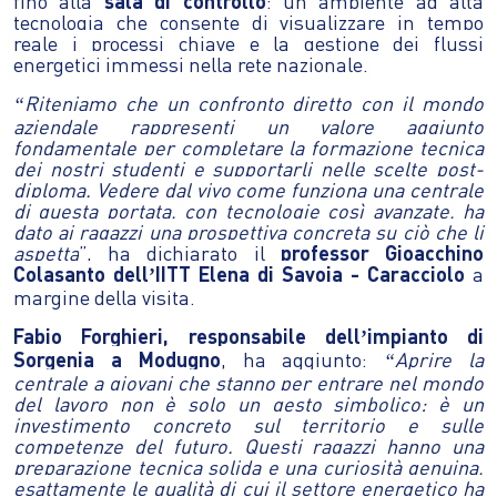
fino alla
sala di controllo
: un ambiente ad alta
tecnologia che consente di visualizzare in tempo
reale i processi chiave e la gestione dei flussi
energetici immessi nella rete nazionale.
Riteniamo che un confronto diretto con il mondo
“
aziendale rappresenti un valore aggiunto
fondamentale per completare la formazione tecnica
dei nostri studenti e supportarli nelle scelte post-
diploma. Vedere dal vivo come funziona una centrale
di questa portata, con tecnologie così avanzate, ha
dato ai ragazzi una prospettiva concreta su ciò che li
aspetta
”, ha dichiarato il
professor Gioacchino
Colasanto dell
IITT Elena di Savoia - Caracciolo
a
’
margine della visita.
Fabio Forghieri, responsabile dell
impianto di
’
Sorgenia a Modugno
, ha aggiunto:
Aprire la
“
centrale a giovani che stanno per entrare nel mondo
del lavoro non è solo un gesto simbolico: è un
investimento concreto sul territorio e sulle
competenze del futuro. Questi ragazzi hanno una
preparazione tecnica solida e una curiosità genuina,
esattamente le qualità di cui il settore energetico ha