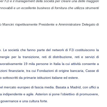
ner F2i e il management della società per creare una delle maggiori
innovabili e un eccellente business di fornitura che utilizza strumenti
ppo Mancini rispettivamente Presidente e Amministratore Delegato di
o. Le società che fanno parte del network di F2i costituiscono la
nergie per la transizione, reti di distribuzione, reti e servizi di
vorativamente 19 mila persone in Italia la cui attività consente a
tuzioni finanziarie, tra cui Fondazioni di origine bancaria, Casse di
ttoscritti da primarie istituzioni italiane ed estere.
e del mercato europeo di fascia media. Basata a Madrid, con uffici a
 indipendente e agile. Asterion si pone l’obiettivo di promuovere,
di governance e una cultura forte.