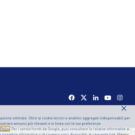
×
zione ottimale. Oltre ai cookie tecnici e analitici aggregati indispensabili per
ostrare annunci più rilevanti e in linea con le tue preferenze
Policy
. Per i servizi forniti da Google, puoi consultare le relative informative ai
le rispettive informative sulla privacy sono disponibili al seguente link:
Elenco