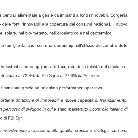
centrali alimentate a gas e da impianti a fonti rinnovabili. Sorgenia
o delle fonti rinnovabili alla copertura dei consumi nazionali. Il nuovo
 solare, nel bio-metano, nell’idroelettrico e nel geotermico.
e famiglie italiane, con una leadership nell’utilizzo dei canali e delle
ustrial si sono aggiudicate l’acquisto della totalità del capitale di
partecipato al 72,4% da F2i Sgr e al 27,6% da Asterion.
a finanziaria grazie ad un’ottima performance operativa.
ortante dotazione di rinnovabili e nuove capacità di finanziamento.
 percorso di sviluppo in cui è stato mantenuto il controllo italiano di
o di F2i Sgr.
nvestimento in assets di alta qualità, cruciali e strategici con una