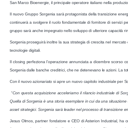
San Marco Bioenergie, il principale operatore italiano nella produzi
Il nuovo Gruppo Sorgenia sarà protagonista della transizione energet
continuerà a svolgere il ruolo fondamentale di fornitore di servizi per
gruppo sarà anche impegnato nello sviluppo di ulteriore capacità rin
Sorgenia proseguirà inoltre la sua strategia di crescita nel mercato de
tecnologie digitali.
Il closing perfeziona l’operazione annunciata a dicembre scorso con 
Sorgenia dalle banche creditrici, che ne detenevano le azioni. La tot
Con il nuovo azionariato si apre un nuovo capitolo industriale per S
“
Con questa acquisizione acceleriamo il rilancio industriale di So
Quella di Sorgenia è una storia esemplare in cui da una situazione di 
asset strategici. Sorgenia sarà leader nel processo di transizione ene
Jesus Olmos, partner fondatore e CEO di Asterion Industrial, ha c