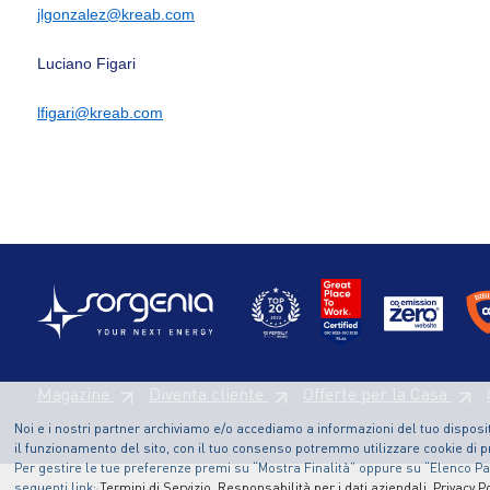
jlgonzalez@kreab.com
Luciano Figari
lfigari@kreab.com
Magazine
Diventa cliente
Offerte per la Casa
Noi e i nostri partner archiviamo e/o accediamo a informazioni del tuo disposit
il funzionamento del sito, con il tuo consenso potremmo utilizzare cookie di pr
Per gestire le tue preferenze premi su “Mostra Finalità” oppure su “Elenco Part
seguenti link:
Termini di Servizio
,
Responsabilità per i dati aziendali
,
Privacy Po