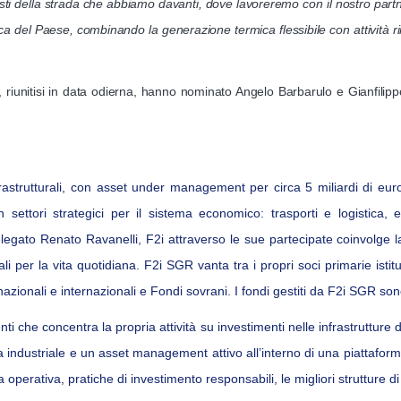
asti della strada che abbiamo davanti, dove lavoreremo con il nostro part
tica del Paese, combinando la generazione termica flessibile con attività r
, riunitisi in data odierna, hanno nominato Angelo Barbarulo e Gianfili
frastrutturali, con asset under management per circa 5 miliardi di eur
n settori strategici per il sistema economico: trasporti e logistica, e
legato Renato Ravanelli, F2i attraverso le sue partecipate coinvolge la
ziali per la vita quotidiana. F2i SGR vanta tra i propri soci primarie isti
onali e internazionali e Fondi sovrani. I fondi gestiti da F2i SGR sono so
ti che concentra la propria attività su investimenti nelle infrastruttur
 industriale e un asset management attivo all’interno di una piattaforma
a operativa, pratiche di investimento responsabili, le migliori strutture 