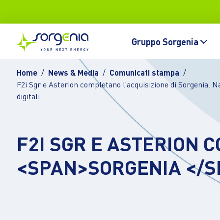
Vai al contenuto principale
Topbar
Main navigation
Gruppo Sorgenia
Home
News & Media
Comunicati stampa
F2i Sgr e Asterion completano l’acquisizione di Sorgenia. Na
digitali
F2I SGR E ASTERION 
<SPAN>SORGENIA </S