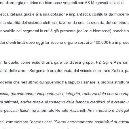
one di energia elettrica da biomasse vegetali con 68 Megawatt installati.
ica italiana grazie alla sua dotazione impiantistica costituita da moderne 
 la stabilità del sistema elettrico, favorendo così la crescita del contribut
novabile nei segmenti in cui è già presente (eolico e biomasse) nonché nel
i clienti finali dove oggi fornisce energia e servizi a 400.000 tra imprese 
la quale, come esito di una gara tra diversi gruppi, F2i Sgr e Asterion Ind
alità delle azioni Sorgenia è ora detenuta dal veicolo societario Zaffiro, 
orgenia che nell’ultimo quinquennio ha saputo risanare la propria struttur
rgenia, garantendone indipendenza e integrità, rafforzandola con una imp
difficoltà, anche grazie al sostegno delle banche creditrici, si è creato un
rgetica in Italia
”, ha affermato Renato Ravanelli, Amministratore Delegat
osì commentato l’operazione: “
Siamo estremamente soddisfatti di questo i