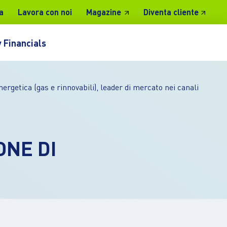
a
Lavora con noi
Magazine
Diventa cliente
 Financials
ergetica (gas e rinnovabili), leader di mercato nei canali
ONE DI