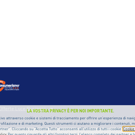
Offerte Luce Business
LA VOSTRA PRIVACY È PER NOI IMPORTANTE.
ivo attraverso cookie e sistemi di tracciamento per offrire un’esperienza di naviga
ofilazione e di marketing. Questi strumenti ci aiutano a migliorare i contenuti, m
ner”. Cliccando su “Accetta Tutto” acconsenti all’utilizzo di tutti i cookie
Cookie 
licy
. Per quanto riguarda gli altri fornitori terzi, l’elenco completo dei partner e 