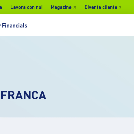
a
Lavora con noi
Magazine
Diventa cliente
 Financials
LAFRANCA