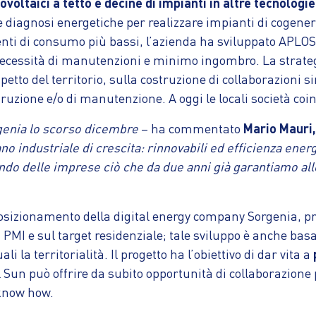
ovoltaici a tetto e decine di impianti in altre tecnologie
e diagnosi energetiche per realizzare impianti di cogener
menti di consumo più bassi, l’azienda ha sviluppato APLO
necessità di manutenzioni e minimo ingombro. La strategia
petto del territorio, sulla costruzione di collaborazioni 
ostruzione e/o di manutenzione. A oggi le locali società coi
rgenia lo scorso dicembre
– ha commentato
Mario Mauri,
 industriale di crescita: rinnovabili ed efficienza energe
ndo delle imprese ciò che da due anni già garantiamo al
l posizionamento della digital energy company Sorgenia, 
 PMI e sul target residenziale; tale sviluppo è anche bas
i la territorialità. Il progetto ha l’obiettivo di dar vita a
 Sun può offrire da subito opportunità di collaborazione p
 know how.