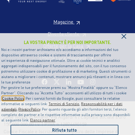
Magazine
×
Diventa cliente
LA VOSTRA PRIVACY È PER NOI IMPORTANTE.
Offerte per la Casa
Noi e i nostri partner archiviamo e/o accediamo a informazioni del tuo
dispositivo attraverso cookie e sistemi di tracciamento per offrire
Offerte Luce Business
un’esperienza di navigazione ottimale. Oltre ai cookie tecnici e analitici
aggregati indispensabili per il funzionamento del sito, con il tuo consenso
potremmo utilizzare cookie di profilazione e di marketing. Questi strumenti ci
aiutano a migliorare i contenuti, mostrare annunci più rilevanti e in linea con
le tue preferenze
Per gestire le tue preferenze premi su “Mostra Finalità” oppure su “Elenco
Partner”. Cliccando su “Accetta Tutto” acconsenti all’utilizzo di tutti i cookie
Cookie Policy
. Per i servizi forniti da Google, puoi consultare le relative
informative ai seguenti link:
Termini di Servizio
,
Responsabilità per i dati
Sorgenia S.p.A
aziendali
,
Privacy Policy
. Per quanto riguarda gli altri fornitori terzi, l’elenco
completo dei partner e le rispettive informative sulla privacy sono disponibili
Sede legale in Milano, Via Algardi 4 | Capitale sociale Euro
al seguente link:
Elenco partner
150.000.000,00 i.v. | P.IVA n.12874490159
Rifiuta tutto
Codice Fiscale e Iscrizione al Registro delle Imprese di