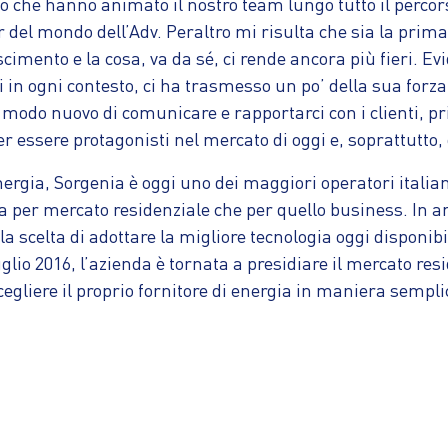
to che hanno animato il nostro team lungo tutto il percor
del mondo dell’Adv. Peraltro mi risulta che sia la prima
scimento e la cosa, va da sé, ci rende ancora più fieri. 
ri in ogni contesto, ci ha trasmesso un po’ della sua forza
 modo nuovo di comunicare e rapportarci con i clienti, pri
er essere protagonisti nel mercato di oggi e, soprattutto,
ergia, Sorgenia è oggi uno dei maggiori operatori italiani
a per mercato residenziale che per quello business. In a
la scelta di adottare la migliore tecnologia oggi disponibi
uglio 2016, l’azienda è tornata a presidiare il mercato r
cegliere il proprio fornitore di energia in maniera semp