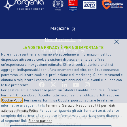
Magazine
×
Diventa cliente
LA VOSTRA PRIVACY È PER NOI IMPORTANTE.
Offerte per la Casa
Noi e i nostri partner archiviamo e/o accediamo a informazioni del tuo
dispositivo attraverso cookie e sistemi di tracciamento per offrire
Offerte Luce Business
un’esperienza di navigazione ottimale. Oltre ai cookie tecnici e analitici
aggregati indispensabili per il funzionamento del sito, con il tuo consenso
potremmo utilizzare cookie di profilazione e di marketing. Questi strumenti ci
aiutano a migliorare i contenuti, mostrare annunci più rilevanti e in linea con
le tue preferenze
Per gestire le tue preferenze premi su “Mostra Finalità” oppure su “Elenco
Partner”. Cliccando su “Accetta Tutto” acconsenti all’utilizzo di tutti i cookie
Cookie Policy
. Per i servizi forniti da Google, puoi consultare le relative
informative ai seguenti link:
Termini di Servizio
,
Responsabilità per i dati
Sorgenia S.p.A
aziendali
,
Privacy Policy
. Per quanto riguarda gli altri fornitori terzi, l’elenco
completo dei partner e le rispettive informative sulla privacy sono disponibili
Sede legale in Milano, Via Algardi 4 | Capitale sociale Euro
al seguente link:
Elenco partner
150.000.000,00 i.v. | P.IVA n.12874490159