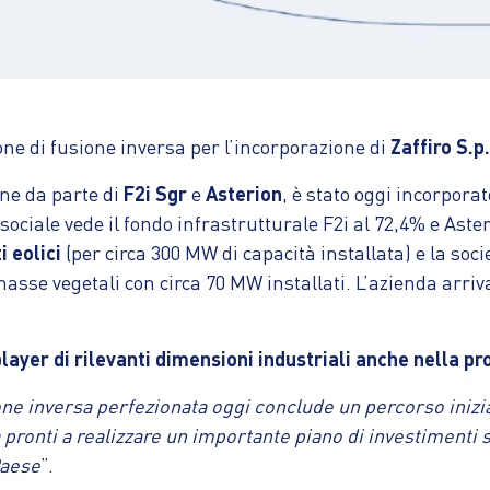
one di fusione inversa per l’incorporazione di
Zaffiro S.p
ione da parte di
F2i Sgr
e
Asterion
, è stato oggi incorpora
ciale vede il fondo infrastrutturale F2i al 72,4% e Aster
i eolici
(per circa 300 MW di capacità installata) e la soc
asse vegetali con circa 70 MW installati. L’azienda arriva
layer di rilevanti dimensioni industriali anche nella pr
one inversa perfezionata oggi conclude un percorso inizia
pronti a realizzare un importante piano di investimenti su
Paese
”.