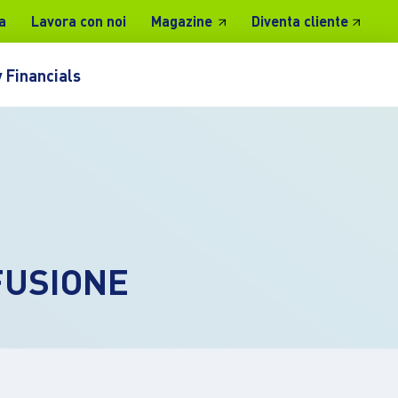
a
Lavora con noi
Magazine
Diventa cliente
 Financials
FUSIONE