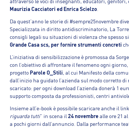
attraverso le voci di insegnanti, educatori, genitor
Maurizia Cacciatori ed Enrica Scielzo
.
Da quest’anno le storie di #sempre25novembre dive
Specializzata in diritto antidiscriminatorio, La Tor
consigli legali su situazioni di violenza che spesso
Grande Casa scs, per fornire strumenti concreti
che
L’iniziativa di sensibilizzazione è promossa da Sorgen
con l’obiettivo di affrontare il fenomeno ogni giorno
progetto
Parole O_Stili
, al cui Manifesto della comu
dall’inizio ha guidato l’azienda sul modo corretto di
scaricato: per ogni download l’azienda donerà 1 eu
supporto composta da professionisti, centri antiviole
Insieme all’e-book è possibile scaricare anche il lin
riguarda tutti
” in scena il
24 novembre
alle ore 21 
a pochi giorni dall’annuncio. Dalla performance te