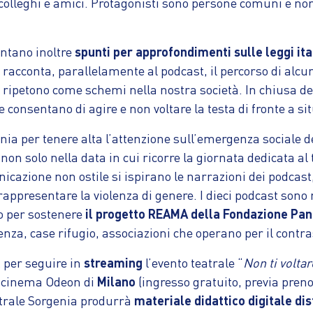
i, colleghi e amici. Protagonisti sono persone comuni e n
ntano inoltre
spunti per approfondimenti sulle leggi ita
re racconta, parallelamente al podcast, il percorso di al
 si ripetono come schemi nella nostra società. In chiusa 
 consentano di agire e non voltare la testa di fronte a sit
ia per tenere alta l’attenzione sull’emergenza sociale del
, non solo nella data in cui ricorre la giornata dedicata
nicazione non ostile si ispirano le narrazioni dei podcast
 rappresentare la violenza di genere. I dieci podcast sono 
ro per sostenere
il progetto REAMA della Fondazione Pa
nza, case rifugio, associazioni che operano per il contra
k per seguire in
streaming
l’evento teatrale “
Non ti volta
al cinema Odeon di
Milano
(ingresso gratuito, previa preno
atrale Sorgenia produrrà
materiale didattico digitale dist