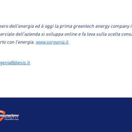
bero dell’energia ed è oggi la prima greentech energy company ita
iale dell’azienda si sviluppa online e fa leva sulla scelta consape
rto con l’energia.
www.sorgenia.it
genia@diesis.it