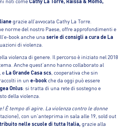
omi noti come
Cathy La Torre, Raissa & Momo,
liane
grazie all’avvocata Cathy La Torre.
cune norme del nostro Paese, offre approfondimenti e
dell’e-book anche una
serie di consigli a cura de La
uazioni di violenza.
la violenza di genere. Il percorso è iniziato nel 2018
 al tema. Anche quest’anno hanno collaborato al
, e
La Grande Casa scs
, cooperativa che sin
raccolti in un
e-book
che da oggi può essere
ngea Onlus
: si tratta di una rete di sostegno e
sto della violenza.
re! È tempo di agire. La violenza contro le donne
tazione), con un’anteprima in sala alle 19, sold out
ribuito nelle scuole di tutta Italia,
grazie alla