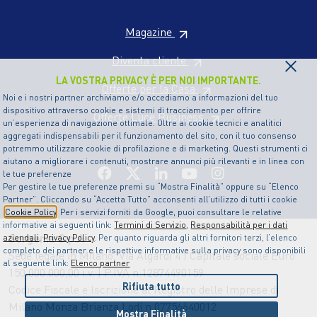
Magazine
×
Diventa cliente
LA VOSTRA PRIVACY È PER NOI IMPORTANTE.
Offerte per la Casa
Noi e i nostri partner archiviamo e/o accediamo a informazioni del tuo
dispositivo attraverso cookie e sistemi di tracciamento per offrire
Offerte Luce Business
un’esperienza di navigazione ottimale. Oltre ai cookie tecnici e analitici
aggregati indispensabili per il funzionamento del sito, con il tuo consenso
potremmo utilizzare cookie di profilazione e di marketing. Questi strumenti ci
aiutano a migliorare i contenuti, mostrare annunci più rilevanti e in linea con
le tue preferenze
Per gestire le tue preferenze premi su “Mostra Finalità” oppure su “Elenco
Partner”. Cliccando su “Accetta Tutto” acconsenti all’utilizzo di tutti i cookie
Cookie Policy
. Per i servizi forniti da Google, puoi consultare le relative
informative ai seguenti link:
Termini di Servizio
,
Responsabilità per i dati
Sorgenia S.p.A
aziendali
,
Privacy Policy
. Per quanto riguarda gli altri fornitori terzi, l’elenco
completo dei partner e le rispettive informative sulla privacy sono disponibili
Sede legale in Milano, Via Algardi 4 | Capitale sociale Euro
al seguente link:
Elenco partner
150.000.000,00 i.v. | P.IVA n.12874490159
Rifiuta tutto
Codice Fiscale e Iscrizione al Registro delle Imprese di
Milano Monza Brianza Lodi n.07756640012
Mostra Finalità