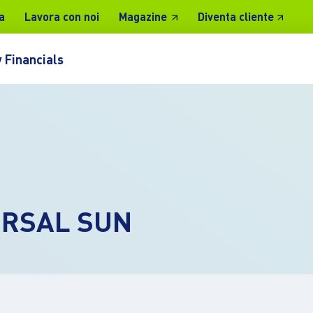
a
Lavora con noi
Magazine
Diventa cliente
 Financials
ERSAL SUN