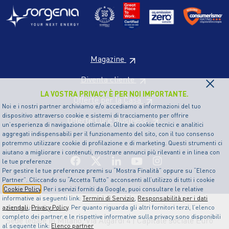
Magazine
×
Diventa cliente
LA VOSTRA PRIVACY È PER NOI IMPORTANTE.
Offerte per la Casa
Noi e i nostri partner archiviamo e/o accediamo a informazioni del tuo
dispositivo attraverso cookie e sistemi di tracciamento per offrire
Offerte Luce Business
un’esperienza di navigazione ottimale. Oltre ai cookie tecnici e analitici
aggregati indispensabili per il funzionamento del sito, con il tuo consenso
potremmo utilizzare cookie di profilazione e di marketing. Questi strumenti ci
aiutano a migliorare i contenuti, mostrare annunci più rilevanti e in linea con
le tue preferenze
Per gestire le tue preferenze premi su “Mostra Finalità” oppure su “Elenco
Partner”. Cliccando su “Accetta Tutto” acconsenti all’utilizzo di tutti i cookie
Cookie Policy
. Per i servizi forniti da Google, puoi consultare le relative
informative ai seguenti link:
Termini di Servizio
,
Responsabilità per i dati
Sorgenia S.p.A
aziendali
,
Privacy Policy
. Per quanto riguarda gli altri fornitori terzi, l’elenco
completo dei partner e le rispettive informative sulla privacy sono disponibili
Sede legale in Milano, Via Algardi 4 | Capitale sociale Euro
al seguente link:
Elenco partner