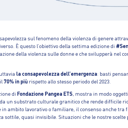
consapevolezza sul fenomeno della violenza di genere attr
erso. È questo l’obiettivo della settima edizione di
#Se
zione della violenza sulle donne e che svilupperà nel cor
tuttavia
la consapevolezza dell’emergenza
: basti pensa
 il
70% in più
rispetto allo stesso periodo del 2023.
zione di
Fondazione Pangea ETS
, mostra in modo oggetti
 da un substrato culturale granitico che rende difficile r
 in ambito lavorativo o familiare, il consenso anche tra f
 sottile, quasi invisibile. Situazioni che le nostre scelt