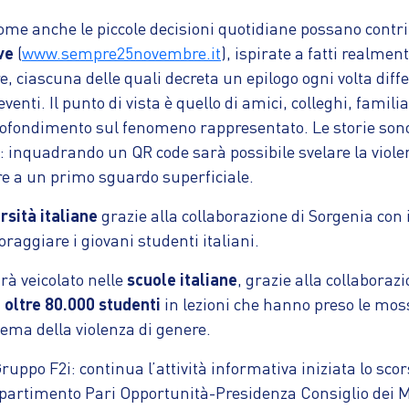
come anche le piccole decisioni quotidiane possano contri
ve
(
www.sempre25novembre.it
), ispirate a fatti realm
e, ciascuna delle quali decreta un epilogo ogni volta diff
venti. Il punto di vista è quello di amici, colleghi, famili
pprofondimento sul fenomeno rappresentato. Le storie s
 inquadrando un QR code sarà possibile svelare la violenz
re a un primo sguardo superficiale.
rsità italiane
grazie alla collaborazione di Sorgenia con 
oraggiare i giovani studenti italiani.
à veicolato nelle
scuole italiane
, grazie alla collaboraz
i
oltre 80.000 studenti
in lezioni che hanno preso le mo
tema della violenza di genere.
uppo F2i: continua l’attività informativa iniziata lo sco
ipartimento Pari Opportunità-Presidenza Consiglio dei M