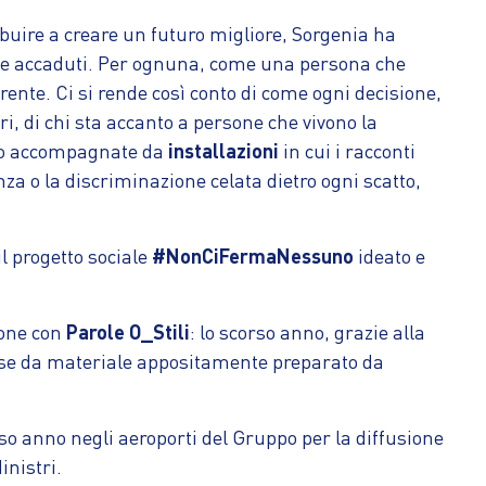
buire a creare un futuro migliore, Sorgenia ha
ente accaduti. Per ognuna, come una persona che
erente. Ci si rende così conto di come ogni decisione,
ari, di chi sta accanto a persone che vivono la
ono accompagnate da
installazioni
in cui i racconti
a o la discriminazione celata dietro ogni scatto,
il progetto sociale
#NonCiFermaNessuno
ideato e
ione con
Parole O_Stili
: lo scorso anno, grazie alla
sse da materiale appositamente preparato da
rso anno negli aeroporti del Gruppo per la diffusione
inistri.