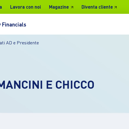
a
Lavora con noi
Magazine
Diventa cliente
 Financials
mati AD e Presidente
MANCINI E CHICCO