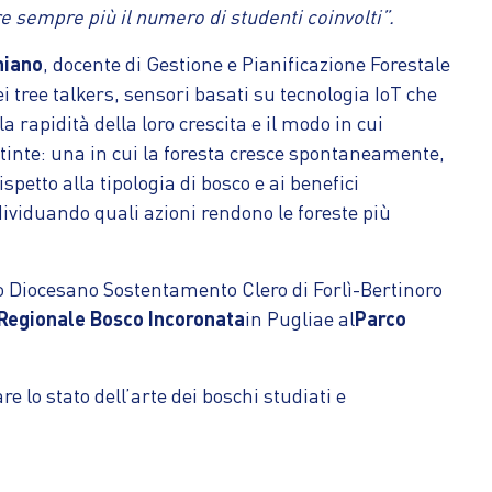
e sempre più il numero di studenti coinvolti”.
hiano
, docente di Gestione e Pianificazione Forestale
dei tree talkers, sensori basati su tecnologia IoT che
la rapidità della loro crescita e il modo in cui
distinte: una in cui la foresta cresce spontaneamente,
ispetto alla tipologia di bosco e ai benefici
ndividuando quali azioni rendono le foreste più
to Diocesano Sostentamento Clero di Forlì-Bertinoro
Regionale Bosco Incoronata
in Pugliae al
Parco
e lo stato dell’arte dei boschi studiati e