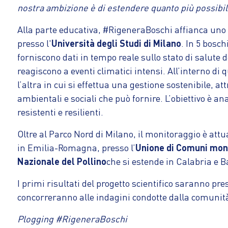
nostra ambizione è di estendere quanto più possibil
Alla parte educativa, #RigeneraBoschi affianca uno
presso l'
Università degli Studi di Milano
. In 5 bosch
forniscono dati in tempo reale sullo stato di salute del
reagiscono a eventi climatici intensi. All’interno di 
l’altra in cui si effettua una gestione sostenibile, at
ambientali e sociali che può fornire. L’obiettivo è an
resistenti e resilienti.
Oltre al Parco Nord di Milano, il monitoraggio è att
in Emilia-Romagna, presso l’
Unione di Comuni mont
Nazionale del Pollino
che si estende in Calabria e Ba
I primi risultati del progetto scientifico saranno pre
concorreranno alle indagini condotte dalla comunità
Plogging #RigeneraBoschi