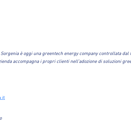
, Sorgenia è oggi una greentech energy company controllata dal f
’azienda accompagna i propri clienti nell’adozione di soluzioni g
.it
o