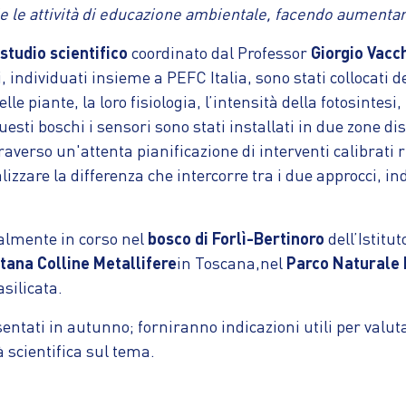
e le attività di educazione ambientale, facendo aumentar
studio scientifico
coordinato dal Professor
Giorgio Vacc
i, individuati insieme a PEFC Italia, sono stati collocati 
le piante, la loro fisiologia, l’intensità della fotosintesi, 
questi boschi i sensori sono stati installati in due zone 
traverso un'attenta pianificazione di interventi calibrati r
alizzare la differenza che intercorre tra i due approcci, i
ualmente in corso nel
bosco di Forlì-Bertinoro
dell’Istitu
ana Colline Metallifere
in Toscana,nel
Parco Naturale 
silicata.
sentati in autunno; forniranno indicazioni utili per valutar
 scientifica sul tema.