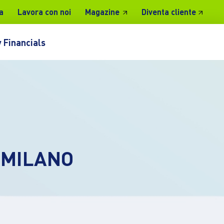
a
Lavora con noi
Magazine
Diventa cliente
 Financials
 MILANO