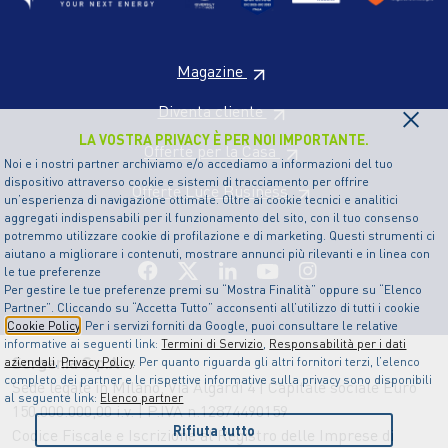
Magazine
×
Diventa cliente
LA VOSTRA PRIVACY È PER NOI IMPORTANTE.
Offerte per la Casa
Noi e i nostri partner archiviamo e/o accediamo a informazioni del tuo
dispositivo attraverso cookie e sistemi di tracciamento per offrire
Offerte Luce Business
un’esperienza di navigazione ottimale. Oltre ai cookie tecnici e analitici
aggregati indispensabili per il funzionamento del sito, con il tuo consenso
potremmo utilizzare cookie di profilazione e di marketing. Questi strumenti ci
aiutano a migliorare i contenuti, mostrare annunci più rilevanti e in linea con
le tue preferenze
Per gestire le tue preferenze premi su “Mostra Finalità” oppure su “Elenco
Partner”. Cliccando su “Accetta Tutto” acconsenti all’utilizzo di tutti i cookie
Cookie Policy
. Per i servizi forniti da Google, puoi consultare le relative
informative ai seguenti link:
Termini di Servizio
,
Responsabilità per i dati
Sorgenia S.p.A
aziendali
,
Privacy Policy
. Per quanto riguarda gli altri fornitori terzi, l’elenco
completo dei partner e le rispettive informative sulla privacy sono disponibili
Sede legale in Milano, Via Algardi 4 | Capitale sociale Euro
al seguente link:
Elenco partner
150.000.000,00 i.v. | P.IVA n.12874490159
Rifiuta tutto
Codice Fiscale e Iscrizione al Registro delle Imprese di