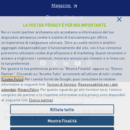
Magazine
×
Diventa cliente
LA VOSTRA PRIVACY È PER NOI IMPORTANTE.
Offerte per la Casa
Noi e i nostri partner archiviamo e/o accediamo a informazioni del tuo
dispositivo attraverso cookie e sistemi di tracciamento per offrire
Offerte Luce Business
un’esperienza di navigazione ottimale. Oltre ai cookie tecnici e analitici
aggregati indispensabili per il funzionamento del sito, con il tuo consenso
potremmo utilizzare cookie di profilazione e di marketing. Questi strumenti ci
aiutano a migliorare i contenuti, mostrare annunci più rilevanti e in linea con
le tue preferenze
Per gestire le tue preferenze premi su “Mostra Finalità” oppure su “Elenco
Partner”. Cliccando su “Accetta Tutto” acconsenti all’utilizzo di tutti i cookie
Cookie Policy
. Per i servizi forniti da Google, puoi consultare le relative
informative ai seguenti link:
Termini di Servizio
,
Responsabilità per i dati
Sorgenia S.p.A
aziendali
,
Privacy Policy
. Per quanto riguarda gli altri fornitori terzi, l’elenco
completo dei partner e le rispettive informative sulla privacy sono disponibili
Sede legale in Milano, Via Algardi 4 | Capitale sociale Euro
al seguente link:
Elenco partner
150.000.000,00 i.v. | P.IVA n.12874490159
Rifiuta tutto
Codice Fiscale e Iscrizione al Registro delle Imprese di
Milano Monza Brianza Lodi n.07756640012
Mostra Finalità