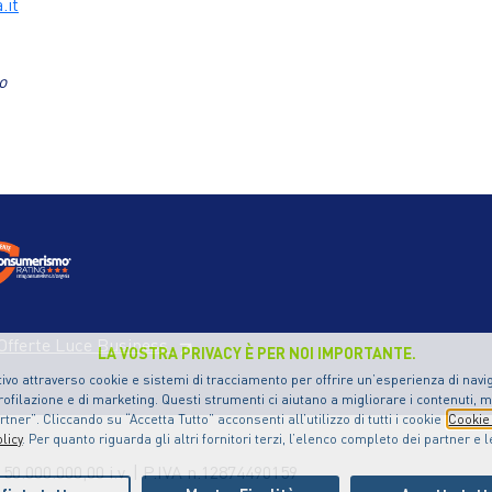
.it
o
Offerte Luce Business
LA VOSTRA PRIVACY È PER NOI IMPORTANTE.
ivo attraverso cookie e sistemi di tracciamento per offrire un’esperienza di naviga
ofilazione e di marketing. Questi strumenti ci aiutano a migliorare i contenuti, m
ner”. Cliccando su “Accetta Tutto” acconsenti all’utilizzo di tutti i cookie
Cookie 
licy
. Per quanto riguarda gli altri fornitori terzi, l’elenco completo dei partner e 
150.000.000,00 i.v. | P.IVA n.12874490159