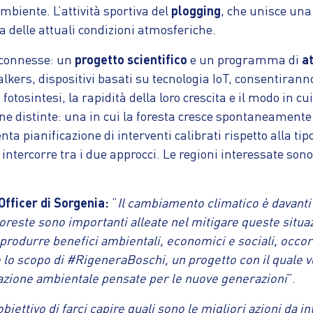
mbiente. L’attività sportiva del
plogging
, che unisce una 
a delle attuali condizioni atmosferiche.
 connesse: un
progetto scientifico
e un programma di
a
-talkers, dispositivi basati su tecnologia IoT, consentiran
la fotosintesi, la rapidità della loro crescita e il modo in c
one distinte: una in cui la foresta cresce spontaneamente 
ta pianificazione di interventi calibrati rispetto alla tip
e intercorre tra i due approcci. Le regioni interessate son
Officer di Sorgenia:
“
Il cambiamento climatico è davanti 
oreste sono importanti alleate nel mitigare queste situa
rodurre benefici ambientali, economici e sociali, occor
e lo scopo di #RigeneraBoschi, un progetto con il quale 
ucazione ambientale pensate per le nuove generazioni
”.
’obiettivo di farci capire quali sono le migliori azioni da