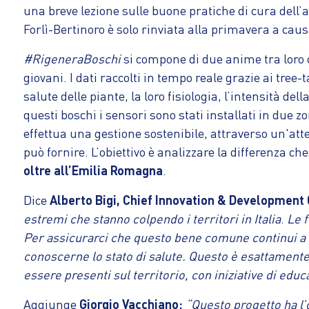
una breve lezione sulle buone pratiche di cura dell’a
Forlì-Bertinoro è solo rinviata alla primavera a caus
#RigeneraBoschi
si compone di due anime tra loro
giovani. I dati raccolti in tempo reale grazie ai tree
salute delle piante, la loro fisiologia, l’intensità del
questi boschi i sensori sono stati installati in due z
effettua una gestione sostenibile, attraverso un'atten
può fornire. L’obiettivo è analizzare la differenza ch
oltre all’Emilia Romagna
.
Dice
Alberto Bigi, Chief Innovation & Development 
estremi che stanno colpendo i territori in Italia
.
Le f
Per assicurarci che questo bene comune continui a p
conoscerne lo stato di salute. Questo è esattament
essere presenti sul territorio, con iniziative di ed
Aggiunge
Giorgio Vacchiano:
“Questo progetto
ha l