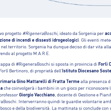
vo progetto
#RigeneraBoschi,
ideato da Sorgenia per
acc
ione di incendi e dissesti idrogeologici
. Gli eventi met
l territorio. Sorgenia ha dunque deciso di dar vita alla n
endo al progetto M.A.R.E.
tappa di #RigeneraBoschi si sposta in provincia di
Forlì
Forlì Bertinoro, di proprietà dell’
Istituto Diocesano Sost
rimaria Gino Mattarelli di Fratta Terme
alla presenza d
ia
che coinvolgerà i bambini in un gioco per riconoscere le
l professor
Giorgio Vacchiano
, docente di Gestione e Piani
neraBoschi. Interverranno quindi le guardie volontarie am
bosco e della biodiversità. La mattinata si conclude con 