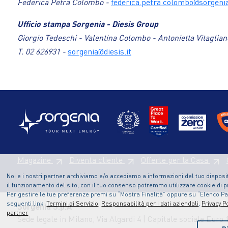
Federica Petra Colombo -
federica.petra.colombo@sorgenia
Ufficio stampa Sorgenia - Diesis Group
Giorgio Tedeschi - Valentina Colombo - Antonietta Vitaglian
T. 02 626931 -
sorgenia@diesis.it
Magazine
Diventa cliente
Offerte per la Casa
Noi e i nostri partner archiviamo e/o accediamo a informazioni del tuo disposit
il funzionamento del sito, con il tuo consenso potremmo utilizzare cookie di pr
Per gestire le tue preferenze premi su “Mostra Finalità” oppure su “Elenco Part
seguenti link:
Termini di Servizio
,
Responsabilità per i dati aziendali
,
Privacy Po
Sorgenia S.p.A
partner
Sede legale in Milano, Via Algardi 4 | Capitale sociale Euro 