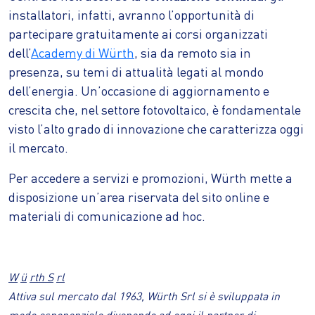
installatori, infatti, avranno l’opportunità di
partecipare gratuitamente ai corsi organizzati
dell’
Academy di Würth
, sia da remoto sia in
presenza, su temi di attualità legati al mondo
dell’energia. Un’occasione di aggiornamento e
crescita che, nel settore fotovoltaico, è fondamentale
visto l’alto grado di innovazione che caratterizza oggi
il mercato.
Per accedere a servizi e promozioni, Würth mette a
disposizione un’area riservata del sito online e
materiali di comunicazione ad hoc.
W
ü
rth S
rl
Attiva sul mercato dal 1963, Würth Srl si è sviluppata in
modo esponenziale divenendo ad oggi il partner di