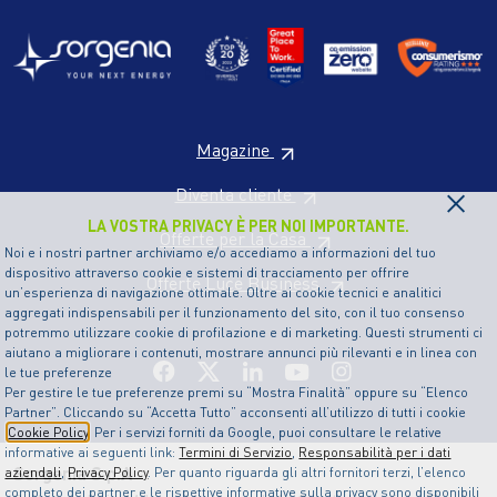
Magazine
×
Diventa cliente
LA VOSTRA PRIVACY È PER NOI IMPORTANTE.
Offerte per la Casa
Noi e i nostri partner archiviamo e/o accediamo a informazioni del tuo
dispositivo attraverso cookie e sistemi di tracciamento per offrire
Offerte Luce Business
un’esperienza di navigazione ottimale. Oltre ai cookie tecnici e analitici
aggregati indispensabili per il funzionamento del sito, con il tuo consenso
potremmo utilizzare cookie di profilazione e di marketing. Questi strumenti ci
aiutano a migliorare i contenuti, mostrare annunci più rilevanti e in linea con
le tue preferenze
Per gestire le tue preferenze premi su “Mostra Finalità” oppure su “Elenco
Partner”. Cliccando su “Accetta Tutto” acconsenti all’utilizzo di tutti i cookie
Cookie Policy
. Per i servizi forniti da Google, puoi consultare le relative
informative ai seguenti link:
Termini di Servizio
,
Responsabilità per i dati
Sorgenia S.p.A
aziendali
,
Privacy Policy
. Per quanto riguarda gli altri fornitori terzi, l’elenco
completo dei partner e le rispettive informative sulla privacy sono disponibili